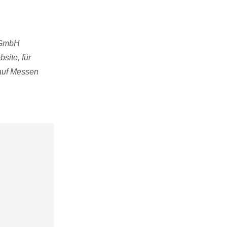
u GmbH
site, für
 auf Messen