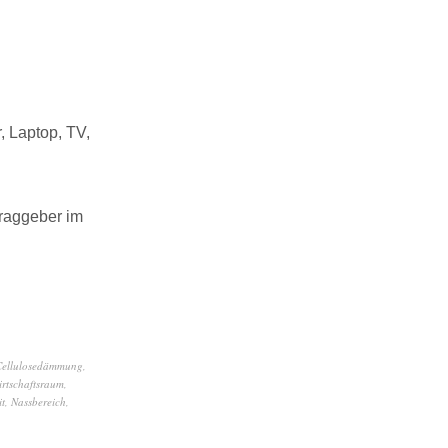
, Laptop, TV,
traggeber im
Cellulosedämmung
,
rtschaftsraum
,
it
,
Nassbereich
,