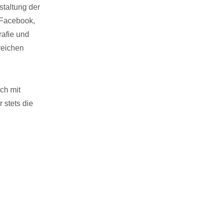
taltung der
 Facebook,
rafie und
reichen
ch mit
 stets die