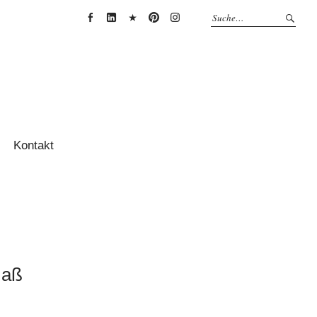
Anja
Anja
Anja
Anja
Anja
Thessenvitz
Theßenvitz
Theßenvitz
Theßenvitz
Theßenvitz
@
@
@
@
@
Facebook
Linkedin
XING
Pinterest
Instagram
Kontakt
Maß