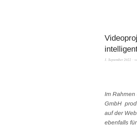
Videoproj
intelligen
1. September 2022
v
Im Rahmen de
GmbH produz
auf der Web
ebenfalls f