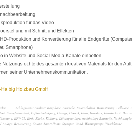
erstellung
nachbearbeitung
kproduktion für das Video
oerstellung mit Schnitt und Effekten
-HD-Produktion und Konvertierung für alle Endgeräte (Computer
et, Smartphone)
o in Website und Social-Media-Kanäle einbetten
e Nutzungsrechte des gesamten kreativen Materials für den Auf
men seiner Unternehmenskommunikation.
ch-Halbig Holzbau GmbH
jekte
Schlagwörter
Bauherr
,
Bauphase
,
Baustelle
,
Bauvorhaben
,
Bemusterung
,
Cellulose
,
ient
,
Energiestandard
,
Fußbodenheizung
,
Garage
,
Gewerk
,
Haus
,
Hausbau
,
Haustechnik
,
Hauswi
rdämmung
,
KFW 55
,
Kork
,
Küche
,
Kühlung
,
Lüftungsanlage
,
nachhaltige Baustoffe
,
Nachhaltigke
V-Anlage
,
Realisierung
,
Sauna
,
Smart Home
,
Styropor
,
Wand
,
Wärmepumpe
,
Waschküche