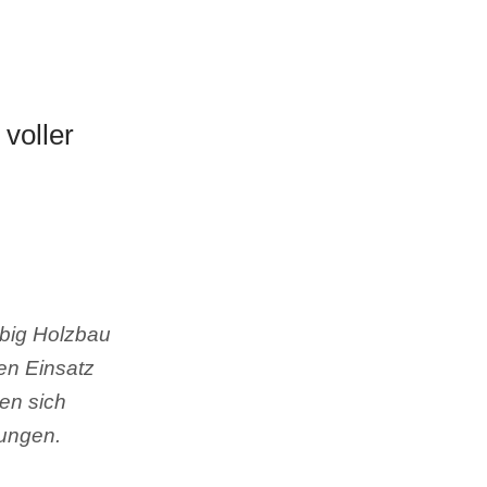
voller
lbig Holzbau
en Einsatz
en sich
tungen.