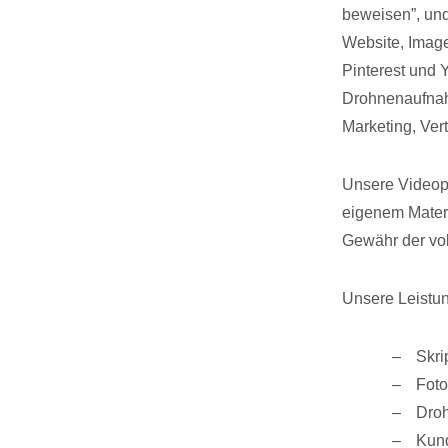
beweisen”, und
Website, Imag
Pinterest und 
Drohnenaufnah
Marketing, Vert
Unsere Videopr
eigenem Materi
Gewähr der vol
Unsere Leistu
Skri
Fot
Droh
Kund