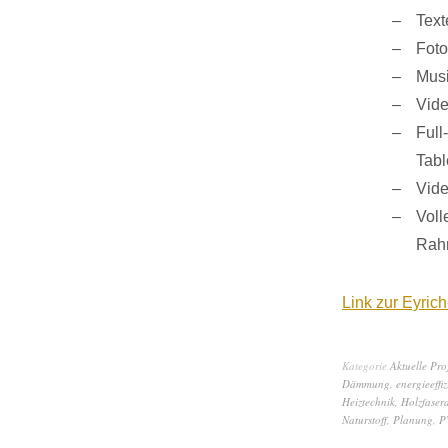
Text
Foto
Musi
Vide
Full
Tabl
Vide
Voll
Rah
Link zur Eyri
Kategorie
Aktuelle Pro
Dämmung
,
energieeffiz
Heiztechnik
,
Holzfase
Naturstoff
,
Planung
,
P