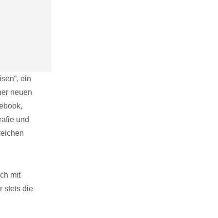
sen“, ein
ner neuen
ebook,
rafie und
reichen
ch mit
 stets die