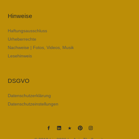
Hinweise
Haftungsausschluss
Urheberrechte
Nachweise | Fotos, Videos, Musik
Lesehinweis
DSGVO
Datenschutzerklärung
Datenschutzeinstellungen
Anja
Anja
Anja
Anja
Anja