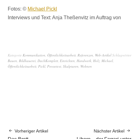
Fotos: ©
Michael Pickl
Interviews und Text: Anja Theßenvitz im Auftrag von
Kategorie
Kommunikation
,
Öffentlichkeitsarbeit
,
Referenzen
,
Web-Artikel
Schlagwörter
Bauen
,
Bildhauerei
,
DachKomplett
,
Einrichten
,
Handwerk
,
Holz
,
Michael
,
Öffentlichkeitsarbeit
,
Pickl
,
Pressetext
,
Skulpturen
,
Wohnen
Vorheriger Artikel
Nächster Artikel