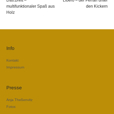
Das.Brett –
Libero – der Ferrari unter
multifunktionaler Spaß aus
den Kickern
Holz
Info
Kontakt
Impressum
Presse
Anja Theßenvitz
Fotos