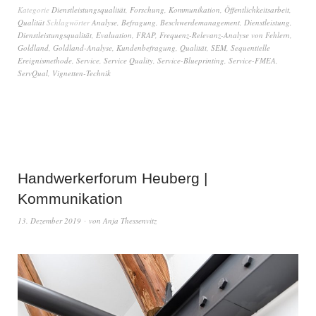
Kategorie
Dienstleistungsqualität
,
Forschung
,
Kommunikation
,
Öffentlichkeitsarbeit
,
Qualität
Schlagwörter
Analyse
,
Befragung
,
Beschwerdemanagement
,
Dienstleistung
,
Dienstleistungsqualität
,
Evaluation
,
FRAP
,
Frequenz-Relevanz-Analyse von Fehlern
,
Goldland
,
Goldland-Analyse
,
Kundenbefragung
,
Qualität
,
SEM
,
Sequentielle
Ereignismethode
,
Service
,
Service Quality
,
Service-Blueprinting
,
Service-FMEA
,
ServQual
,
Vignetten-Technik
Handwerkerforum Heuberg |
Kommunikation
13. Dezember 2019
von
Anja Thessenvitz