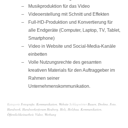
Musikproduktion für das Video
Videoerstellung mit Schnitt und Effekten
Full-HD-Produktion und Konvertierung für
alle Endgeräte (Computer, Laptop, TV, Tablet,
Smartphone)
Video in Website und Social-Media-Kanäle
einbetten
Volle Nutzungsrechte des gesamten
kreativen Materials für den Auftraggeber im
Rahmen seiner
Unternehmenskommunikation.
Kategorie
Fotografie
,
Kommunikation
,
Website
Schlagwörter
Bauen
,
Drohne
,
Foto
,
Handwerk
,
Handwerkerforum Heuberg
,
Holz
,
Holzbau
,
Kommunikation
,
Öffentlichkeitsarbeit
,
Video
,
Werbung