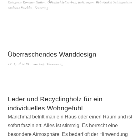
Kategorie
Kommunikation
,
Öffentlichkeitsarbeit
,
Referenzen
,
Web-Artikel
Schlagwörter
Andreas Reichlin
,
Feuerring
Überraschendes Wanddesign
19. April 2019
von
Anja Thessenvitz
Leder und Recyclingholz für ein
individuelles Wohngefühl
Manchmal betritt man ein Haus oder einen Raum und ist
sofort fasziniert. Alles ist stimmig. Es herrscht eine
besondere Atmosphäre. Es bedarf oft der Hinwendung