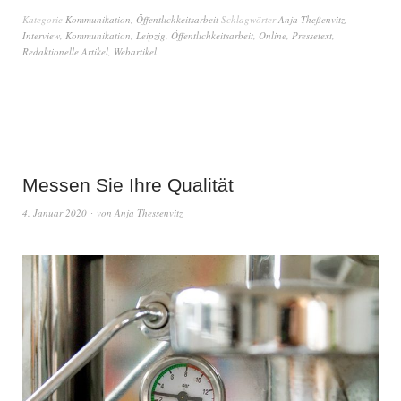
Kategorie
Kommunikation
,
Öffentlichkeitsarbeit
Schlagwörter
Anja Theßenvitz
,
Interview
,
Kommunikation
,
Leipzig
,
Öffentlichkeitsarbeit
,
Online
,
Pressetext
,
Redaktionelle Artikel
,
Webartikel
Messen Sie Ihre Qualität
4. Januar 2020
von
Anja Thessenvitz