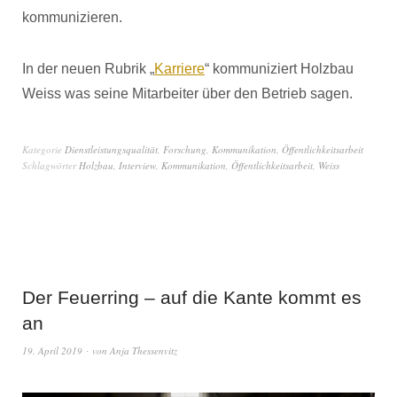
kommunizieren.
In der neuen Rubrik „
Karriere
“ kommuniziert Holzbau
Weiss was seine Mitarbeiter über den Betrieb sagen.
Kategorie
Dienstleistungsqualität
,
Forschung
,
Kommunikation
,
Öffentlichkeitsarbeit
Schlagwörter
Holzbau
,
Interview
,
Kommunikation
,
Öffentlichkeitsarbeit
,
Weiss
Der Feuerring – auf die Kante kommt es
an
19. April 2019
von
Anja Thessenvitz