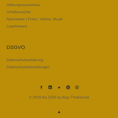
Haftungsausschluss
Urheberrechte
Nachweise | Fotos, Videos, Musik
Lesehinweis
DSGVO
Datenschutzerklärung
Datenschutzeinstellungen
Anja
Anja
Anja
Anja
Anja
© 2018 bis 2026 by Anja Theßenvitz
Thessenvitz
Theßenvitz
Theßenvitz
Theßenvitz
Theßenvitz
@
@
@
@
@
Facebook
Linkedin
XING
Pinterest
Instagram