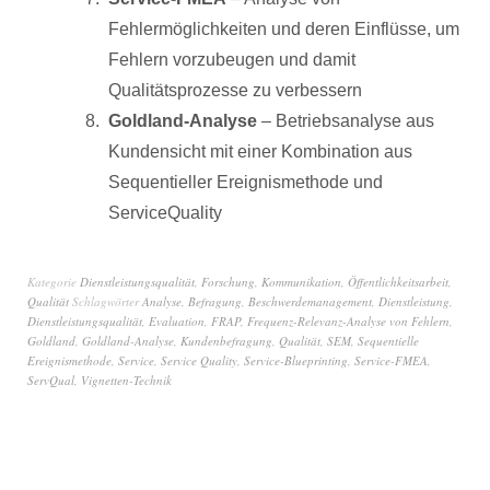
Fehlermöglichkeiten und deren Einflüsse, um
Fehlern vorzubeugen und damit
Qualitätsprozesse zu verbessern
Goldland-Analyse
– Betriebsanalyse aus
Kundensicht mit einer Kombination aus
Sequentieller Ereignismethode und
ServiceQuality
Kategorie
Dienstleistungsqualität
,
Forschung
,
Kommunikation
,
Öffentlichkeitsarbeit
,
Qualität
Schlagwörter
Analyse
,
Befragung
,
Beschwerdemanagement
,
Dienstleistung
,
Dienstleistungsqualität
,
Evaluation
,
FRAP
,
Frequenz-Relevanz-Analyse von Fehlern
,
Goldland
,
Goldland-Analyse
,
Kundenbefragung
,
Qualität
,
SEM
,
Sequentielle
Ereignismethode
,
Service
,
Service Quality
,
Service-Blueprinting
,
Service-FMEA
,
ServQual
,
Vignetten-Technik