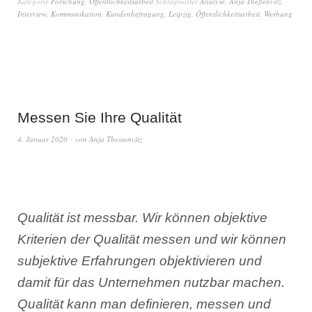
Kategorie
Forschung
,
Öffentlichkeitsarbeit
Schlagwörter
Analyse
,
Anja Theßenvitz
,
Interview
,
Kommunikation
,
Kundenbefragung
,
Leipzig
,
Öffentlichkeitsarbeit
,
Werbung
Messen Sie Ihre Qualität
4. Januar 2020
von
Anja Thessenvitz
Qualität ist messbar. Wir können objektive
Kriterien der Qualität messen und wir können
subjektive Erfahrungen objektivieren und
damit für das Unternehmen nutzbar machen.
Qualität kann man definieren, messen und