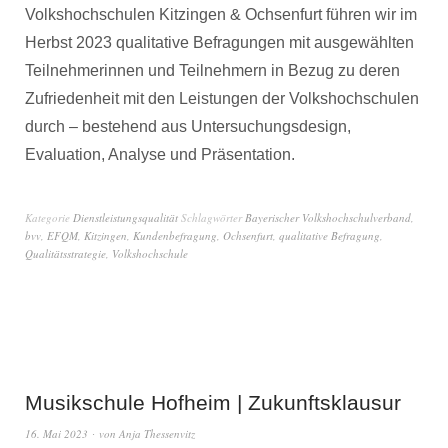
Volkshochschulen Kitzingen & Ochsenfurt führen wir im
Herbst 2023 qualitative Befragungen mit ausgewählten
Teilnehmerinnen und Teilnehmern in Bezug zu deren
Zufriedenheit mit den Leistungen der Volkshochschulen
durch – bestehend aus Untersuchungsdesign,
Evaluation, Analyse und Präsentation.
Kategorie
Dienstleistungsqualität
Schlagwörter
Bayerischer Volkshochschulverband
,
bvv
,
EFQM
,
Kitzingen
,
Kundenbefragung
,
Ochsenfurt
,
qualitative Befragung
,
Qualitätsstrategie
,
Volkshochschule
Musikschule Hofheim | Zukunftsklausur
16. Mai 2023
von
Anja Thessenvitz