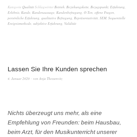
Kategorie
Qualität
Schlagwörter
Betrieb
,
Beziehungskette
,
Bezugspunkt
,
Erfahrung
,
Erlebnis
,
Kunde
,
Kundenaussage
,
Kundenbefragung
,
O-Ton
,
offene Fragen
,
persönliche Erfahrung
,
qualitative Befragung
,
Repräsentativität
,
SEM
,
Sequentielle
Ereignismethode
,
subjektive Erfahrung
,
Validität
Lassen Sie Ihre Kunden sprechen
4. Januar 2020
von
Anja Thessenvitz
Nichts überzeugt uns mehr, als eine
Empfehlung von Freunden: beim Hausbau,
beim Arzt, für den Musikunterricht unserer