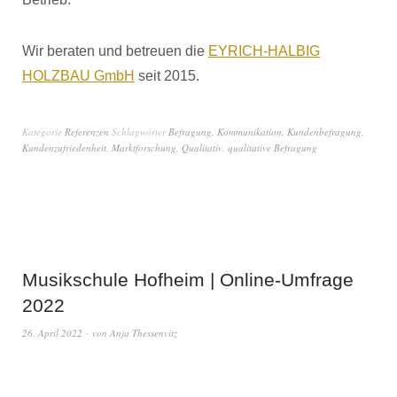
Wir beraten und betreuen die
EYRICH-HALBIG
HOLZBAU GmbH
seit 2015.
Kategorie
Referenzen
Schlagwörter
Befragung
,
Kommunikation
,
Kundenbefragung
,
Kundenzufriedenheit
,
Marktforschung
,
Qualitativ
,
qualitative Befragung
Musikschule Hofheim | Online-Umfrage
2022
26. April 2022
von
Anja Thessenvitz