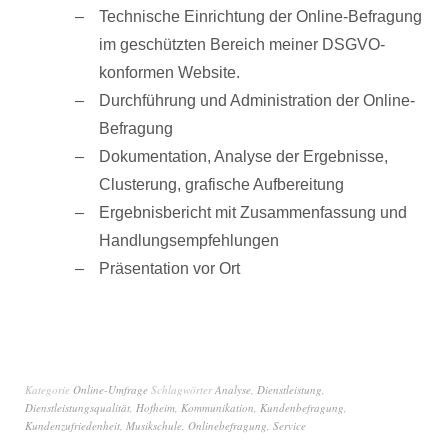
Technische Einrichtung der Online-Befragung
im geschützten Bereich meiner DSGVO-
konformen Website.
Durchführung und Administration der Online-
Befragung
Dokumentation, Analyse der Ergebnisse,
Clusterung, grafische Aufbereitung
Ergebnisbericht mit Zusammenfassung und
Handlungsempfehlungen
Präsentation vor Ort
Kategorie
Online-Umfrage
Schlagwörter
Analyse
,
Dienstleistung
,
Dienstleistungsqualität
,
Hofheim
,
Kommunikation
,
Kundenbefragung
,
Kundenzufriedenheit
,
Musikschule
,
Onlinebefragung
,
Service