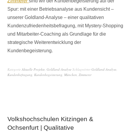
Zimmerer
sind wir der Kundenbegeisterung auf der
Spur: mit einer Betriebsanalyse aus Kundensicht –
unserer Goldland-Analyse – einer qualitativen
Kundenzufriedenheitsbefragung, mit Mystery-Shopping
und Mitarbeiter-Coaching als Grundlage für die
strategische Weiterentwicklung der
Kundenbegeisterung.
Kategorie
Aktuelle Projekte
,
Goldland-Analyse
Schlagwörter
Goldland-Analyse
,
Kundenbefragung
,
Kundenbegeisterung
,
München
,
Zimmerer
Volkshochschulen Kitzingen &
Ochsenfurt | Qualitative