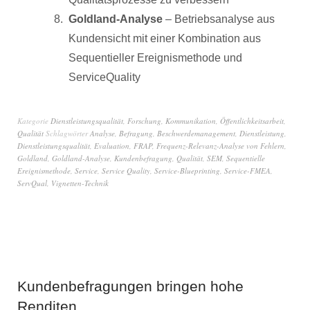
Goldland-Analyse
– Betriebsanalyse aus
Kundensicht mit einer Kombination aus
Sequentieller Ereignismethode und
ServiceQuality
Kategorie
Dienstleistungsqualität
,
Forschung
,
Kommunikation
,
Öffentlichkeitsarbeit
,
Qualität
Schlagwörter
Analyse
,
Befragung
,
Beschwerdemanagement
,
Dienstleistung
,
Dienstleistungsqualität
,
Evaluation
,
FRAP
,
Frequenz-Relevanz-Analyse von Fehlern
,
Goldland
,
Goldland-Analyse
,
Kundenbefragung
,
Qualität
,
SEM
,
Sequentielle
Ereignismethode
,
Service
,
Service Quality
,
Service-Blueprinting
,
Service-FMEA
,
ServQual
,
Vignetten-Technik
Kundenbefragungen bringen hohe
Renditen