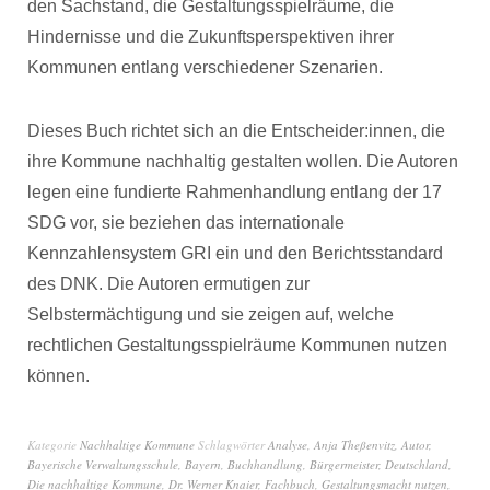
den Sachstand, die Gestaltungsspielräume, die
Hindernisse und die Zukunftsperspektiven ihrer
Kommunen entlang verschiedener Szenarien.
Dieses Buch richtet sich an die Entscheider:innen, die
ihre Kommune nachhaltig gestalten wollen. Die Autoren
legen eine fundierte Rahmenhandlung entlang der 17
SDG vor, sie beziehen das internationale
Kennzahlensystem GRI ein und den Berichtsstandard
des DNK. Die Autoren ermutigen zur
Selbstermächtigung und sie zeigen auf, welche
rechtlichen Gestaltungsspielräume Kommunen nutzen
können.
Kategorie
Nachhaltige Kommune
Schlagwörter
Analyse
,
Anja Theßenvitz
,
Autor
,
Bayerische Verwaltungsschule
,
Bayern
,
Buchhandlung
,
Bürgermeister
,
Deutschland
,
Die nachhaltige Kommune
,
Dr. Werner Knaier
,
Fachbuch
,
Gestaltungsmacht nutzen
,