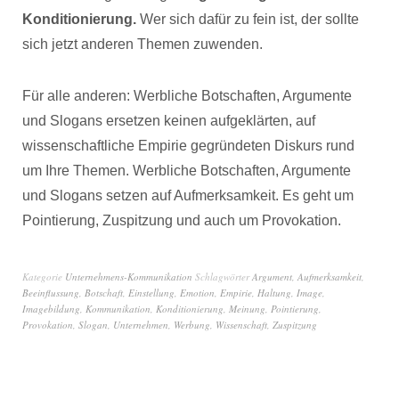
Konditionierung.
Wer sich dafür zu fein ist, der sollte
sich jetzt anderen Themen zuwenden.
Für alle anderen: Werbliche Botschaften, Argumente
und Slogans ersetzen keinen aufgeklärten, auf
wissenschaftliche Empirie gegründeten Diskurs rund
um Ihre Themen. Werbliche Botschaften, Argumente
und Slogans setzen auf Aufmerksamkeit. Es geht um
Pointierung, Zuspitzung und auch um Provokation.
Kategorie
Unternehmens-Kommunikation
Schlagwörter
Argument
,
Aufmerksamkeit
,
Beeinflussung
,
Botschaft
,
Einstellung
,
Emotion
,
Empirie
,
Haltung
,
Image
,
Imagebildung
,
Kommunikation
,
Konditionierung
,
Meinung
,
Pointierung
,
Provokation
,
Slogan
,
Unternehmen
,
Werbung
,
Wissenschaft
,
Zuspitzung