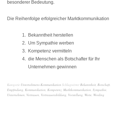
besonderer Bedeutung.
Die Reihenfolge erfolgreicher Marktkommunikation
Bekanntheit herstellen
Um Sympathie werben
Kompetenz vermitteln
die Menschen als Botschafter für Ihr
Unternehmen gewinnen
Kategorie
Unternehmens-Kommunikation
Schlagwörter
Bekanntheit
,
Botschaft
,
Empfindung
,
Kommunikation
,
Kompetenz
,
Marktkommunikation
,
Sympathie
,
Unternehmen
,
Vertrauen
,
Vertreauensbildung
,
Vorstellung
,
Werte
,
Wording