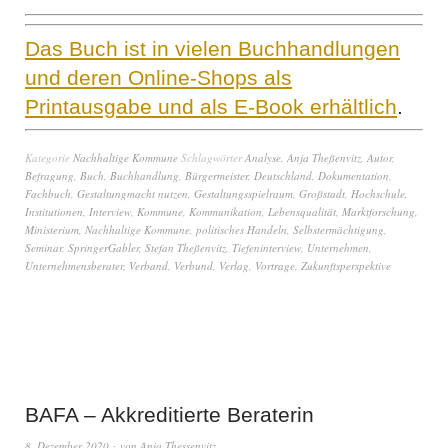
Das Buch ist in vielen Buchhandlungen
und deren Online-Shops als
Printausgabe und als E-Book erhältlich
.
Kategorie
Nachhaltige Kommune
Schlagwörter
Analyse
,
Anja Theßenvitz
,
Autor
,
Befragung
,
Buch
,
Buchhandlung
,
Bürgermeister
,
Deutschland
,
Dokumentation
,
Fachbuch
,
Gestaltungmacht nutzen
,
Gestaltungsspielraum
,
Großstadt
,
Hochschule
,
Institutionen
,
Interview
,
Kommune
,
Kommunikation
,
Lebensqualität
,
Marktforschung
,
Ministerium
,
Nachhaltige Kommune
,
politisches Handeln
,
Selbstermächtigung
,
Seminar
,
SpringerGabler
,
Stefan Theßenvitz
,
Tiefeninterview
,
Unternehmen
,
Unternehmensberater
,
Verband
,
Verbund
,
Verlag
,
Vortrage
,
Zukunftsperspektive
BAFA – Akkreditierte Beraterin
8. Dezember 2020
von
Anja Thessenvitz