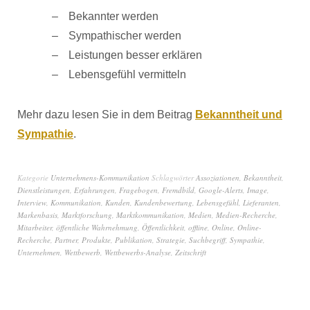
Bekannter werden
Sympathischer werden
Leistungen besser erklären
Lebensgefühl vermitteln
Mehr dazu lesen Sie in dem Beitrag
Bekanntheit und
Sympathie
.
Kategorie
Unternehmens-Kommunikation
Schlagwörter
Assoziationen
,
Bekanntheit
,
Dienstleistungen
,
Erfahrungen
,
Fragebogen
,
Fremdbild
,
Google-Alerts
,
Image
,
Interview
,
Kommunikation
,
Kunden
,
Kundenbewertung
,
Lebensgefühl
,
Lieferanten
,
Markenbasis
,
Marktforschung
,
Marktkommunikation
,
Medien
,
Medien-Recherche
,
Mitarbeiter
,
öffentliche Wahrnehmung
,
Öffentlichkeit
,
offline
,
Online
,
Online-
Recherche
,
Partner
,
Produkte
,
Publikation
,
Strategie
,
Suchbegriff
,
Sympathie
,
Unternehmen
,
Wettbewerb
,
Wettbewerbs-Analyse
,
Zeitschrift