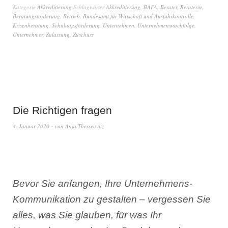
Kategorie
Akkreditierung
Schlagwörter
Akkreditierung
,
BAFA
,
Berater
,
Beraterin
,
Beratungsförderung
,
Betrieb
,
Bundesamt für Wirtschaft und Ausfuhrkontrolle
,
Krisenberatung
,
Schulungsförderung
,
Unternehmen
,
Unternehmensnachfolge
,
Unternehmer
,
Zulassung
,
Zuschuss
Die Richtigen fragen
4. Januar 2020
von
Anja Thessenvitz
Bevor Sie anfangen, Ihre Unternehmens-
Kommunikation zu gestalten – vergessen Sie
alles, was Sie glauben, für was Ihr