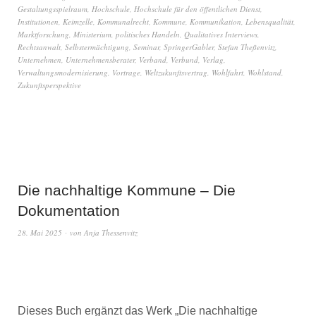
Gestaltungsspielraum
,
Hochschule
,
Hochschule für den öffentlichen Dienst
,
Institutionen
,
Keimzelle
,
Kommunalrecht
,
Kommune
,
Kommunikation
,
Lebensqualität
,
Marktforschung
,
Ministerium
,
politisches Handeln
,
Qualitatives Interviews
,
Rechtsanwalt
,
Selbstermächtigung
,
Seminar
,
SpringerGabler
,
Stefan Theßenvitz
,
Unternehmen
,
Unternehmensberater
,
Verband
,
Verbund
,
Verlag
,
Verwaltungsmodernisierung
,
Vortrage
,
Weltzukunftsvertrag
,
Wohlfahrt
,
Wohlstand
,
Zukunftsperspektive
Die nachhaltige Kommune – Die
Dokumentation
28. Mai 2025
von
Anja Thessenvitz
Dieses Buch ergänzt das Werk „Die nachhaltige