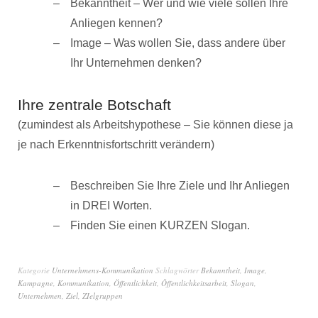
Bekanntheit – Wer und wie viele sollen Ihre
Anliegen kennen?
Image – Was wollen Sie, dass andere über
Ihr Unternehmen denken?
Ihre zentrale Botschaft
(zumindest als Arbeitshypothese – Sie können diese ja
je nach Erkenntnisfortschritt verändern)
Beschreiben Sie Ihre Ziele und Ihr Anliegen
in DREI Worten.
Finden Sie einen KURZEN Slogan.
Kategorie
Unternehmens-Kommunikation
Schlagwörter
Bekanntheit
,
Image
,
Kampagne
,
Kommunikation
,
Öffentlichkeit
,
Öffentlichkeitsarbeit
,
Slogan
,
Unternehmen
,
Ziel
,
ZIelgruppen