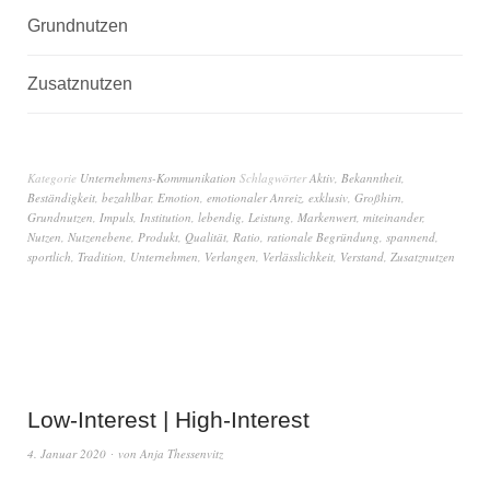
Grundnutzen
Zusatznutzen
Kategorie
Unternehmens-Kommunikation
Schlagwörter
Aktiv
,
Bekanntheit
,
Beständigkeit
,
bezahlbar
,
Emotion
,
emotionaler Anreiz
,
exklusiv
,
Großhirn
,
Grundnutzen
,
Impuls
,
Institution
,
lebendig
,
Leistung
,
Markenwert
,
miteinander
,
Nutzen
,
Nutzenebene
,
Produkt
,
Qualität
,
Ratio
,
rationale Begründung
,
spannend
,
sportlich
,
Tradition
,
Unternehmen
,
Verlangen
,
Verlässlichkeit
,
Verstand
,
Zusatznutzen
Low-Interest | High-Interest
4. Januar 2020
von
Anja Thessenvitz