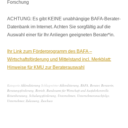
Forschung
ACHTUNG: Es gibt KEINE unabhängige BAFA-Berater-
Datenbank im Internet. Achten Sie sorgfältig auf die
Auswahl einer für Ihr Anliegen geeigneten Berater*in.
Ihr Link zum Förderprogramm des BAFA –
Wirtschaftsförderung und Mittelstand incl. Merkblatt:
Hinweise für KMU zur Beraterauswahl
Kategorie
Akkreditierung
Schlagwörter
Akkreditierung
,
BAFA
,
Berater
,
Beraterin
,
Beratungsförderung
,
Betrieb
,
Bundesamt für Wirtschaft und Ausfuhrkontrolle
,
Krisenberatung
,
Schulungsförderung
,
Unternehmen
,
Unternehmensnachfolge
,
Unternehmer
,
Zulassung
,
Zuschuss