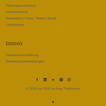
Haftungsausschluss
Urheberrechte
Nachweise | Fotos, Videos, Musik
Lesehinweis
DSGVO
Datenschutzerklärung
Datenschutzeinstellungen
Anja
Anja
Anja
Anja
Anja
© 2018 bis 2026 by Anja Theßenvitz
Thessenvitz
Theßenvitz
Theßenvitz
Theßenvitz
Theßenvitz
@
@
@
@
@
Facebook
Linkedin
XING
Pinterest
Instagram