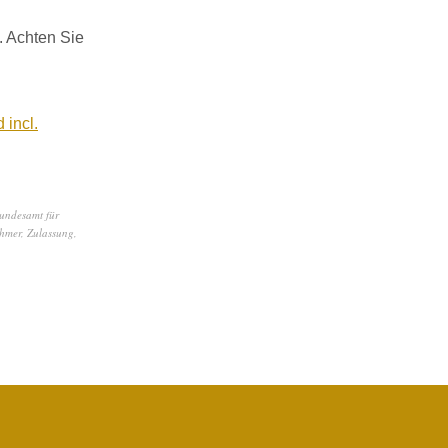
 Achten Sie
 incl.
undesamt für
hmer
,
Zulassung
,