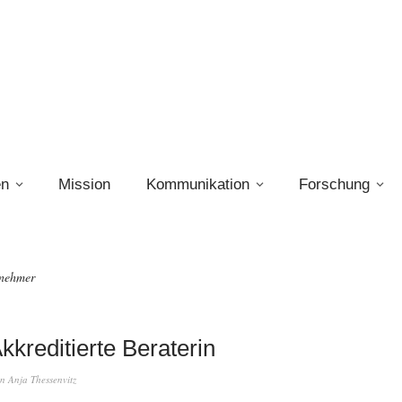
en
Mission
Kommunikation
Forschung
nehmer
kreditierte Beraterin
on
Anja Thessenvitz