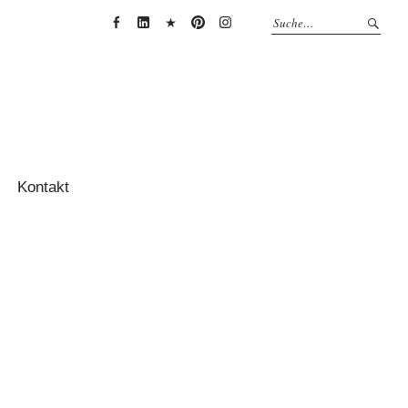
Anja
Anja
Anja
Anja
Anja
Thessenvitz
Theßenvitz
Theßenvitz
Theßenvitz
Theßenvitz
@
@
@
@
@
Facebook
Linkedin
XING
Pinterest
Instagram
Kontakt