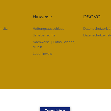
Hinweise
DSGVO
nvitz
Haftungsausschluss
Datenschutzerklä
Urheberrechte
Datenschutzeinst
Nachweise | Fotos, Videos,
Musik
Lesehinweis
Translate »