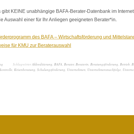
ibt KEINE unabhängige BAFA-Berater-Datenbank im Internet.
die Auswahl einer für Ihr Anliegen geeigneten Berater*in.
örderprogramm des BAFA – Wirtschaftsförderung und Mittelstand
weise für KMU zur Beraterauswahl
ung
Schlagwörter
Akkreditierung
,
BAFA
,
Berater
,
Beraterin
,
Beratungsförderung
,
Betrieb
,
B
kontrolle
,
Krisenberatung
,
Schulungsförderung
,
Unternehmen
,
Unternehmensnachfolge
,
Unterne