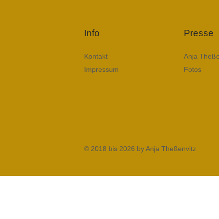
Info
Presse
Kontakt
Anja Theße
Impressum
Fotos
© 2018 bis 2026 by Anja Theßenvitz