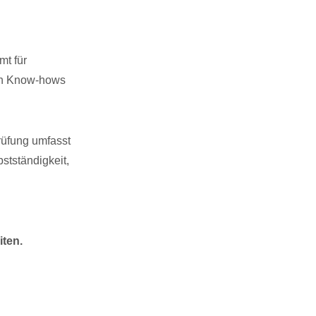
t für
hen Know-hows
rüfung umfasst
stständigkeit,
ten.