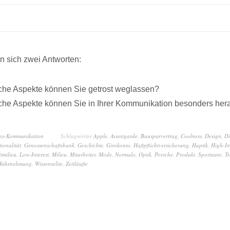
 sich zwei Antworten:
he Aspekte können Sie getrost weglassen?
he Aspekte können Sie in Ihrer Kommunikation besonders he
ns-Kommunikation
Schlagwörter
Apple
,
Avantgarde
,
Bausparvertrag
,
Coolness
,
Design
,
Di
ionalität
,
Genossenschaftsbank
,
Geschichte
,
Girokonto
,
Haftpflichtversicherung
,
Haptik
,
High-In
itmilieu
,
Low-Interest
,
Milieu
,
Mitarbeiter
,
Mode
,
Normalo
,
Optik
,
Porsche
,
Produkt
,
Sportauto
,
Tr
Wahrnehmung
,
Wissenselite
,
Zeitläufte