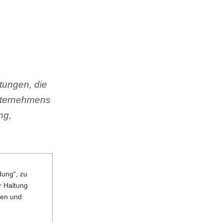
tungen, die
Unternehmens
ng,
dung“, zu
r Haltung
gen und