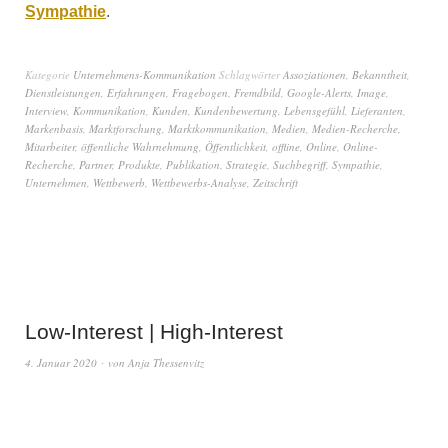
Sympathie
.
Kategorie
Unternehmens-Kommunikation
Schlagwörter
Assoziationen
,
Bekanntheit
,
Dienstleistungen
,
Erfahrungen
,
Fragebogen
,
Fremdbild
,
Google-Alerts
,
Image
,
Interview
,
Kommunikation
,
Kunden
,
Kundenbewertung
,
Lebensgefühl
,
Lieferanten
,
Markenbasis
,
Marktforschung
,
Marktkommunikation
,
Medien
,
Medien-Recherche
,
Mitarbeiter
,
öffentliche Wahrnehmung
,
Öffentlichkeit
,
offline
,
Online
,
Online-
Recherche
,
Partner
,
Produkte
,
Publikation
,
Strategie
,
Suchbegriff
,
Sympathie
,
Unternehmen
,
Wettbewerb
,
Wettbewerbs-Analyse
,
Zeitschrift
Low-Interest | High-Interest
4. Januar 2020
von
Anja Thessenvitz