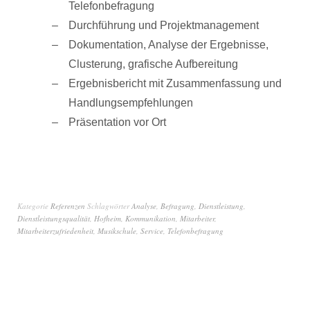
Telefonbefragung
Durchführung und Projektmanagement
Dokumentation, Analyse der Ergebnisse,
Clusterung, grafische Aufbereitung
Ergebnisbericht mit Zusammenfassung und
Handlungsempfehlungen
Präsentation vor Ort
Kategorie
Referenzen
Schlagwörter
Analyse
,
Befragung
,
Dienstleistung
,
Dienstleistungsqualität
,
Hofheim
,
Kommunikation
,
Mitarbeiter
,
Mitarbeiterzufriedenheit
,
Musikschule
,
Service
,
Telefonbefragung