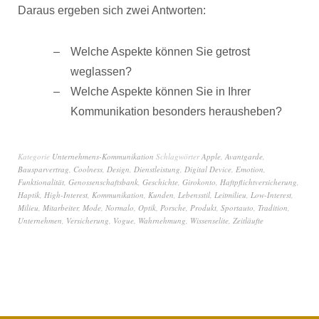
Daraus ergeben sich zwei Antworten:
Welche Aspekte können Sie getrost
weglassen?
Welche Aspekte können Sie in Ihrer
Kommunikation besonders herausheben?
Kategorie
Unternehmens-Kommunikation
Schlagwörter
Apple
,
Avantgarde
,
Bausparvertrag
,
Coolness
,
Design
,
Dienstleistung
,
Digital Device
,
Emotion
,
Funktionalität
,
Genossenschaftsbank
,
Geschichte
,
Girokonto
,
Haftpflichtversicherung
,
Haptik
,
High-Interest
,
Kommunikation
,
Kunden
,
Lebensstil
,
Leitmilieu
,
Low-Interest
,
Milieu
,
Mitarbeiter
,
Mode
,
Normalo
,
Optik
,
Porsche
,
Produkt
,
Sportauto
,
Tradition
,
Unternehmen
,
Versicherung
,
Vogue
,
Wahrnehmung
,
Wissenselite
,
Zeitläufte