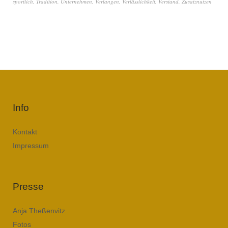
sportlich
,
Tradition
,
Unternehmen
,
Verlangen
,
Verlässlichkeit
,
Verstand
,
Zusatznutzen
Info
Kontakt
Impressum
Presse
Anja Theßenvitz
Fotos