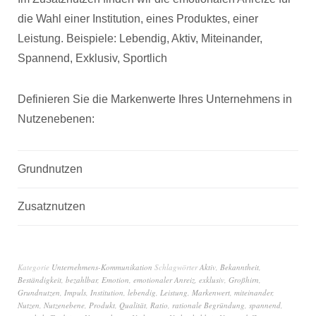
die Wahl einer Institution, eines Produktes, einer
Leistung. Beispiele: Lebendig, Aktiv, Miteinander,
Spannend, Exklusiv, Sportlich
Definieren Sie die Markenwerte Ihres Unternehmens in
Nutzenebenen:
Grundnutzen
Zusatznutzen
Kategorie
Unternehmens-Kommunikation
Schlagwörter
Aktiv
,
Bekanntheit
,
Beständigkeit
,
bezahlbar
,
Emotion
,
emotionaler Anreiz
,
exklusiv
,
Großhirn
,
Grundnutzen
,
Impuls
,
Institution
,
lebendig
,
Leistung
,
Markenwert
,
miteinander
,
Nutzen
,
Nutzenebene
,
Produkt
,
Qualität
,
Ratio
,
rationale Begründung
,
spannend
,