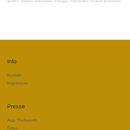
sportlich
,
Tradition
,
Unternehmen
,
Verlangen
,
Verlässlichkeit
,
Verstand
,
Zusatznutzen
Info
Kontakt
Impressum
Presse
Anja Theßenvitz
Fotos