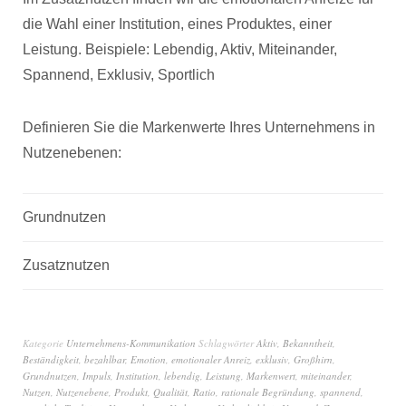
die Wahl einer Institution, eines Produktes, einer
Leistung. Beispiele: Lebendig, Aktiv, Miteinander,
Spannend, Exklusiv, Sportlich
Definieren Sie die Markenwerte Ihres Unternehmens in
Nutzenebenen:
Grundnutzen
Zusatznutzen
Kategorie
Unternehmens-Kommunikation
Schlagwörter
Aktiv
,
Bekanntheit
,
Beständigkeit
,
bezahlbar
,
Emotion
,
emotionaler Anreiz
,
exklusiv
,
Großhirn
,
Grundnutzen
,
Impuls
,
Institution
,
lebendig
,
Leistung
,
Markenwert
,
miteinander
,
Nutzen
,
Nutzenebene
,
Produkt
,
Qualität
,
Ratio
,
rationale Begründung
,
spannend
,