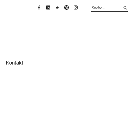
Anja
Anja
Anja
Anja
Anja
Thessenvitz
Theßenvitz
Theßenvitz
Theßenvitz
Theßenvitz
@
@
@
@
@
Facebook
Linkedin
XING
Pinterest
Instagram
Kontakt