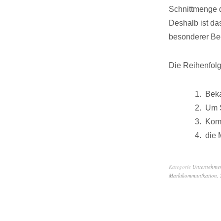
Schnittmenge d
Deshalb ist da
besonderer Be
Die Reihenfolg
Beka
Um 
Komp
die 
Kategorie
Unternehme
Marktkommunikation
,