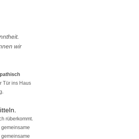
ntheit.
önnen wir
mpathisch
r Tür ins Haus
g.
tteln.
ch rüberkommt.
ch gemeinsame
ne gemeinsame