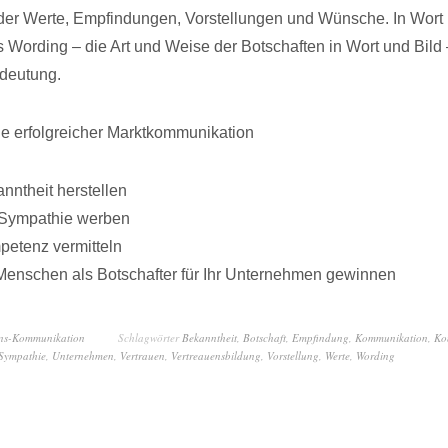
er Werte, Empfindungen, Vorstellungen und Wünsche. In Wort 
s Wording – die Art und Weise der Botschaften in Wort und Bild
deutung.
e erfolgreicher Marktkommunikation
nntheit herstellen
Sympathie werben
etenz vermitteln
Menschen als Botschafter für Ihr Unternehmen gewinnen
ns-Kommunikation
Schlagwörter
Bekanntheit
,
Botschaft
,
Empfindung
,
Kommunikation
,
Ko
Sympathie
,
Unternehmen
,
Vertrauen
,
Vertreauensbildung
,
Vorstellung
,
Werte
,
Wording