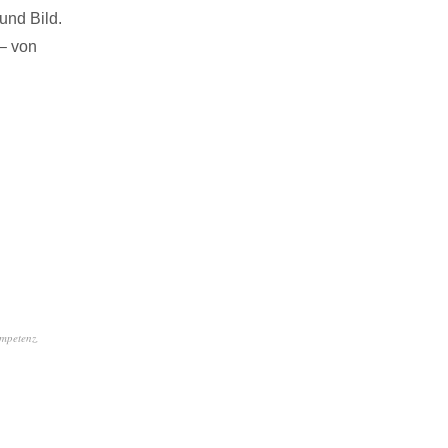
und Bild.
 – von
mpetenz
,