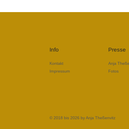
Info
Presse
Kontakt
Anja Theße
Impressum
Fotos
© 2018 bis 2026 by Anja Theßenvitz