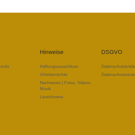
Hinweise
DSGVO
nvitz
Haftungsausschluss
Datenschutzerklä
Urheberrechte
Datenschutzeinst
Nachweise | Fotos, Videos,
Musik
Lesehinweis