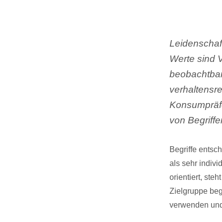
Leidenschaf
Werte sind 
beobachtbar
verhaltensre
Konsumpräfe
von Begriff
Begriffe entsch
als sehr indivi
orientiert, st
Zielgruppe begr
verwenden und