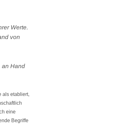
rer Werte.
and von
h an Hand
als etabliert,
nschaftlich
ich eine
sende Begriffe