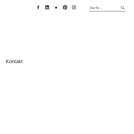
Anja
Anja
Anja
Anja
Anja
Thessenvitz
Theßenvitz
Theßenvitz
Theßenvitz
Theßenvitz
@
@
@
@
@
Facebook
Linkedin
XING
Pinterest
Instagram
Kontakt