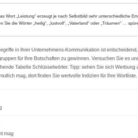
Das Wort „Leistung“ erzeugt je nach Selbstbild sehr unterschiedliche Em
 Sie die Wörter „heilig“, „lustvoll“, „Vaterland“ oder „Träumen“ … spü
egriffe in Ihrer Unternehmens-Kommunikation ist entscheidend,
lgruppen für Ihre Botschaften zu gewinnen. Versuchen Sie es un
ehende Tabelle Schlüsselwörter. Tipp: sehen Sie sich Werbung a
utlich mag, dort finden Sie wertvolle Indizien für Ihre Wortliste.
e
g
e
ht mag