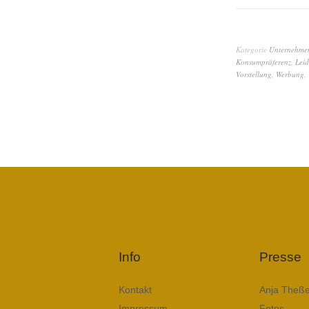
Kategorie
Unternehme
Konsumpräferenz
,
Leid
Vorstellung
,
Werbung
,
Info
Presse
Kontakt
Anja Theße
Impressum
Fotos