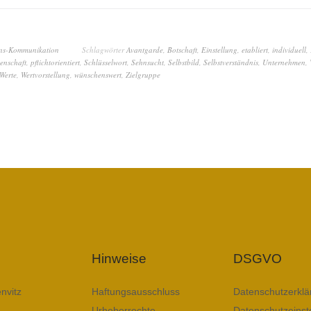
ns-Kommunikation
Schlagwörter
Avantgarde
,
Botschaft
,
Einstellung
,
etabliert
,
individuell
,
enschaft
,
pflichtorientiert
,
Schlüsselwort
,
Sehnsucht
,
Selbstbild
,
Selbstverständnis
,
Unternehmen
,
Werte
,
Wertvorstellung
,
wünschenswert
,
Zielgruppe
Hinweise
DSGVO
nvitz
Haftungsausschluss
Datenschutzerklä
Urheberrechte
Datenschutzeinst