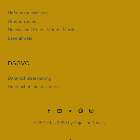
Haftungsausschluss
Urheberrechte
Nachweise | Fotos, Videos, Musik
Lesehinweis
DSGVO
Datenschutzerklärung
Datenschutzeinstellungen
Anja
Anja
Anja
Anja
Anja
© 2018 bis 2026 by Anja Theßenvitz
Thessenvitz
Theßenvitz
Theßenvitz
Theßenvitz
Theßenvitz
@
@
@
@
@