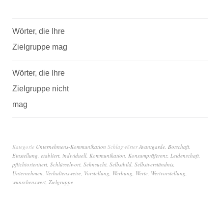
Wörter, die Ihre
Zielgruppe mag
Wörter, die Ihre
Zielgruppe nicht
mag
Kategorie
Unternehmens-Kommunikation
Schlagwörter
Avantgarde
,
Botschaft
,
Einstellung
,
etabliert
,
individuell
,
Kommunikation
,
Konsumpräferenz
,
Leidenschaft
,
pflichtorientiert
,
Schlüsselwort
,
Sehnsucht
,
Selbstbild
,
Selbstverständnis
,
Unternehmen
,
Verhaltensweise
,
Vorstellung
,
Werbung
,
Werte
,
Wertvorstellung
,
wünschenswert
,
Zielgruppe