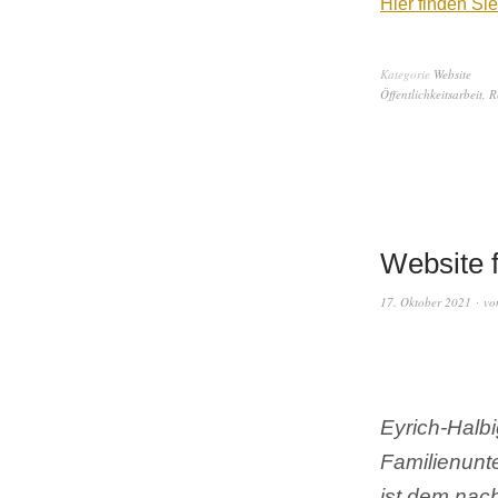
Hier finden S
Kategorie
Website
Öffentlichkeitsarbeit
,
R
Website 
17. Oktober 2021
vo
Eyrich-Halbi
Familienunt
ist dem nach