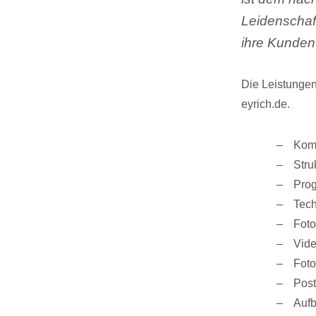
Leidenschaft
ihre Kunden
Die Leistunge
eyrich.de.
Komm
Stru
Pro
Tech
Fot
Vide
Foto
Post
Aufb