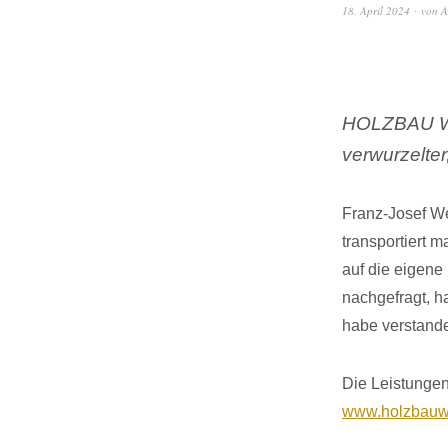
18. April 2024
von
A
HOLZBAU WEI
verwurzelter
Franz-Josef We
transportiert 
auf die eigene
nachgefragt, h
habe verstand
Die Leistunge
www.holzbauw