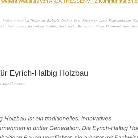
ie weitere Websites von ANJA THESSENVITZ Kommunikation &
Schlagwörter
Anja Theßenvitz
,
Bielefeld
,
Drohne
,
Foto
,
Fotografie
,
Justiz
,
Kommunikation
,
Mar
echt
,
Rechtsanwalt
,
Riedenklau
,
Schlüter
,
SEO
,
Social Media
,
Text
,
Video
,
Videoproduktion
,
Web
für Eyrich-Halbig Holzbau
n
Anja Thessenvitz
g Holzbau ist ein traditionelles, innovatives
ernehmen in dritter Generation. Die Eyrich-Halbig 
haltigen Bauen verpflichtet, sie arbeitet mit Fachwis