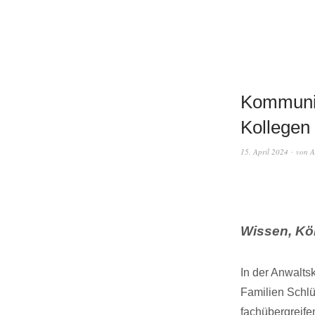
Kommunika
Kollegen 
15. April 2024
von
A
Wissen, Kö
In der Anwalts
Familien Schlü
fachübergreif