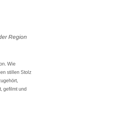
 der Region
ion. Wie
n stillen Stolz
zugehört,
 gefilmt und