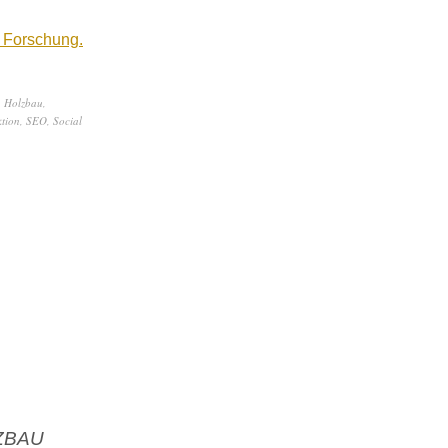
 Forschung.
,
Holzbau
,
tion
,
SEO
,
Social
LZBAU