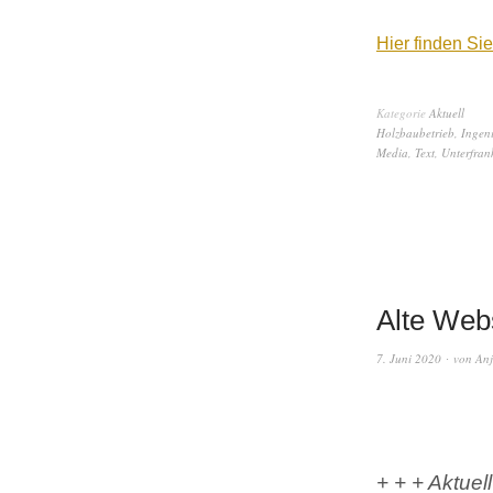
Hier finden S
Kategorie
Aktuell
Holzbaubetrieb
,
Ingen
Media
,
Text
,
Unterfran
Alte Web
7. Juni 2020
von
Anj
+ + + Aktue