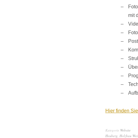
Foto
mit 
Vide
Foto
Post
Komm
Stru
Über
Pro
Tech
Aufb
Hier finden S
Kategorie
Website
Heuberg
,
Holzbau Wei