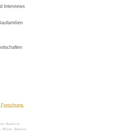
 Interviews
Baufamilien
Botschaften
 Forschung.
eim
,
Handwerk
,
n
,
Website
,
Zimmerer