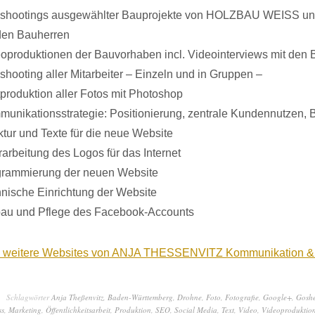
shootings ausgewählter Bauprojekte von HOLZBAU WEISS und
den Bauherren
oproduktionen der Bauvorhaben incl. Videointerviews mit den 
shooting aller Mitarbeiter – Einzeln und in Gruppen –
produktion aller Fotos mit Photoshop
unikationsstrategie: Positionierung, zentrale Kundennutzen, 
ktur und Texte für die neue Website
arbeitung des Logos für das Internet
grammierung der neuen Website
nische Einrichtung der Website
au und Pflege des Facebook-Accounts
ie weitere Websites von ANJA THESSENVITZ Kommunikation &
Schlagwörter
Anja Theßenvitz
,
Baden-Württemberg
,
Drohne
,
Foto
,
Fotografie
,
Google+
,
Gosh
ss
,
Marketing
,
Öffentlichkeitsarbeit
,
Produktion
,
SEO
,
Social Media
,
Text
,
Video
,
Videoproduktio