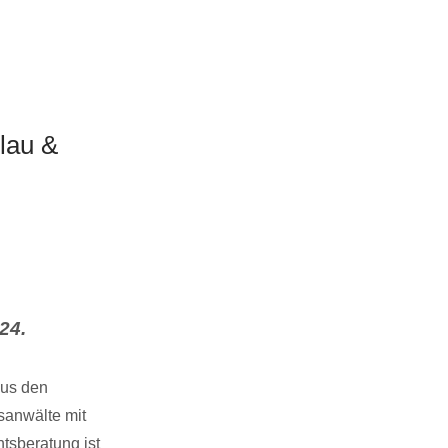
lau &
24.
aus den
sanwälte mit
sberatung ist