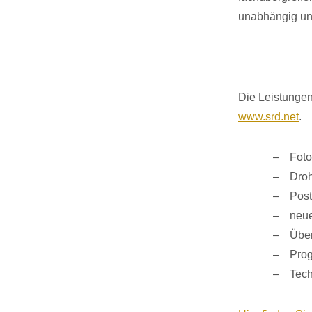
unabhängig und
Die Leistunge
www.srd.net
.
Foto
Droh
Post
neue
Über
Pro
Tech