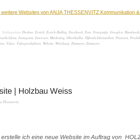
ie weitere Websites von ANJA THESSENVITZ Kommunikation &
Schlagwörter
Drohne
,
Eyrich
,
Eyrich-Halbig
,
Facebook
,
Foto
,
Fotografie
,
Google+
,
Handwerk
ieurholzbau
,
Instagram
,
Interview
,
Marketing
,
Oberthulba
,
Öffentlichkeitsarbeit
,
Pinterest
,
Produk
ken
,
Video
,
Videoproduktion
,
Website
,
Würzburg
,
Zimmerei
,
Zimmerer
site | Holzbau Weiss
a Thessenvitz
ll erstelle ich eine neue Website im Auftrag von HO