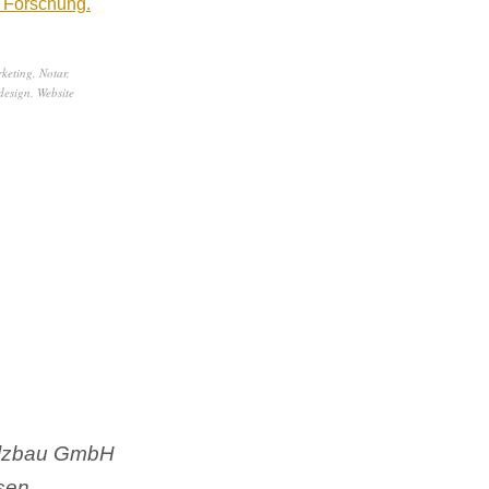
 Forschung.
keting
,
Notar
,
design
,
Website
Holzbau GmbH
sen,