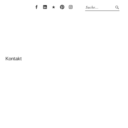
Anja
Anja
Anja
Anja
Anja
Thessenvitz
Theßenvitz
Theßenvitz
Theßenvitz
Theßenvitz
@
@
@
@
@
Facebook
Linkedin
XING
Pinterest
Instagram
Kontakt