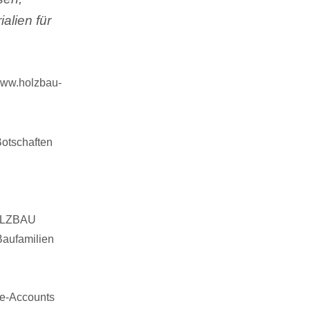
alien für
www.holzbau-
Botschaften
HOLZBAU
Baufamilien
le-Accounts