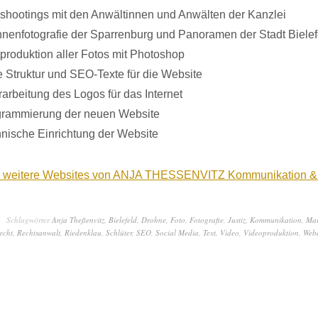
shootings mit den Anwältinnen und Anwälten der Kanzlei
nenfotografie der Sparrenburg und Panoramen der Stadt Bielef
produktion aller Fotos mit Photoshop
 Struktur und SEO-Texte für die Website
arbeitung des Logos für das Internet
grammierung der neuen Website
nische Einrichtung der Website
ie weitere Websites von ANJA THESSENVITZ Kommunikation &
Schlagwörter
Anja Theßenvitz
,
Bielefeld
,
Drohne
,
Foto
,
Fotografie
,
Justiz
,
Kommunikation
,
Mar
echt
,
Rechtsanwalt
,
Riedenklau
,
Schlüter
,
SEO
,
Social Media
,
Text
,
Video
,
Videoproduktion
,
Web