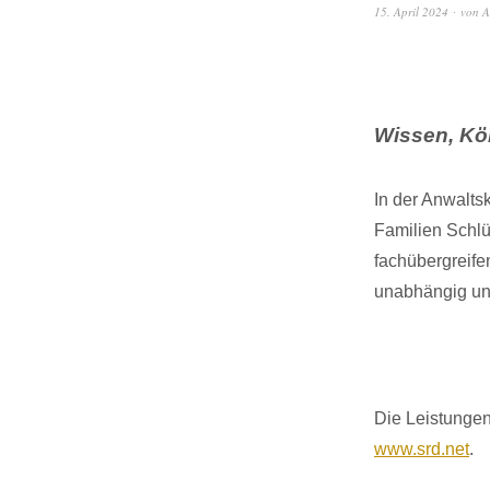
15. April 2024
von
A
Wissen, Kö
In der Anwalts
Familien Schlü
fachübergreif
unabhängig und
Die Leistunge
www.srd.net
.