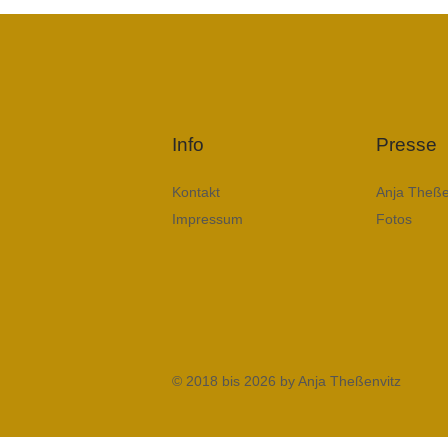
Info
Presse
Kontakt
Anja Theße
Impressum
Fotos
© 2018 bis 2026 by Anja Theßenvitz