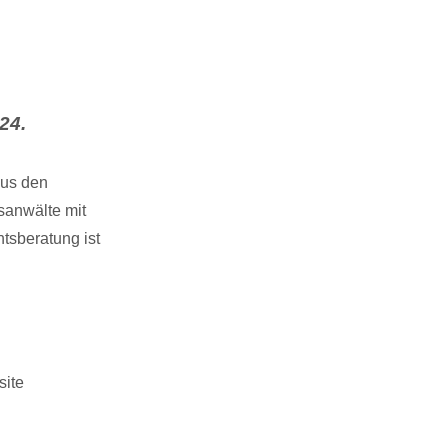
24.
aus den
sanwälte mit
sberatung ist
site