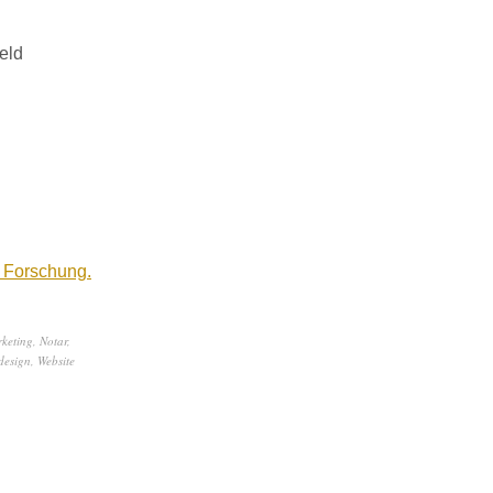
eld
 Forschung.
keting
,
Notar
,
design
,
Website