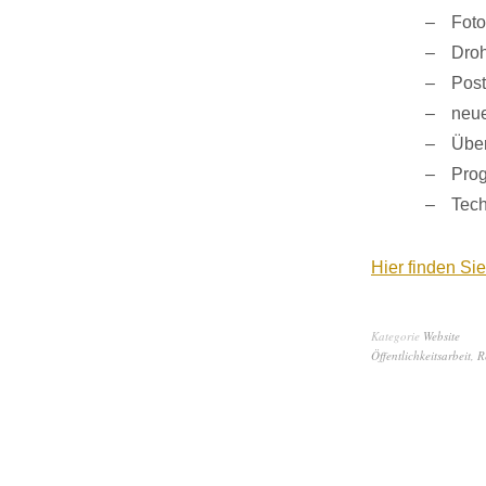
Foto
Droh
Post
neue
Über
Pro
Tech
Hier finden S
Kategorie
Website
Öffentlichkeitsarbeit
,
R