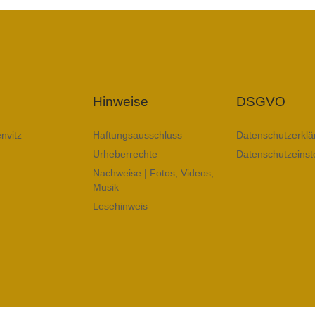
Hinweise
DSGVO
nvitz
Haftungsausschluss
Datenschutzerklä
Urheberrechte
Datenschutzeinst
Nachweise | Fotos, Videos,
Musik
Lesehinweis