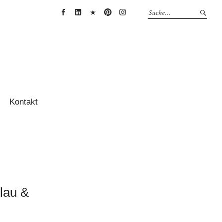
Anja
Anja
Anja
Anja
Anja
Thessenvitz
Theßenvitz
Theßenvitz
Theßenvitz
Theßenvitz
@
@
@
@
@
Facebook
Linkedin
XING
Pinterest
Instagram
Kontakt
lau &