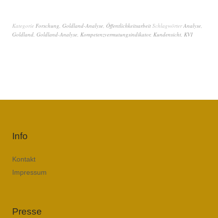
Kategorie
Forschung
,
Goldland-Analyse
,
Öffentlichkeitsarbeit
Schlagwörter
Analyse
,
Goldland
,
Goldland-Analyse
,
Kompetenzvermutungsindikator
,
Kundensicht
,
KVI
Info
Kontakt
Impressum
Presse