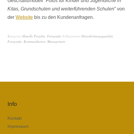
Geschäftsmodell “
Fotos für Kinder und Jugendliche in
Kitas, Grundschulen und weiterführenden Schulen
” von
der
Website
bis zu den Kundenanfragen.
Kategorie
Aktuelle Projekte
,
Fotografie
Schlagwörter
Dienstleistungsqualität
,
Fotografie
,
Kommunikation
,
Management
Info
Kontakt
Impressum