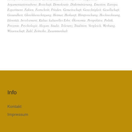
Argumentationsebene
,
Botschaft
,
Demokratie
,
Diskriminierung
,
Emotion
,
Europa
,
Experiment
,
Fakten
,
Fortschritt
,
Frieden
,
Gemeinschaft
,
Gerechtigkeit
,
Gesellschaft
,
Gesundheit
,
Gleichberechtigung
,
Heimat
,
Herkunft
,
Hirnforschung
,
Hochrechnung
,
Identität
,
Involvement
,
Kultur
,
kulturelles Erbe
,
Ökonomie
,
Perspektive
,
Politik
,
Prozente
,
Psychologie
,
Slogan
,
Studie
,
Toleranz
,
Tradition
,
Vergleich
,
Werbung
,
Wissenschaft
,
Zahl
,
Zeitreihe
,
Zusammenhalt
Info
Kontakt
Impressum