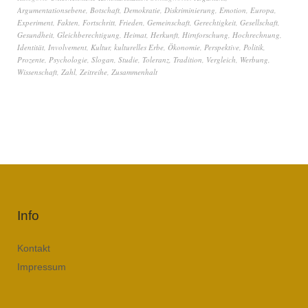
Argumentationsebene
,
Botschaft
,
Demokratie
,
Diskriminierung
,
Emotion
,
Europa
,
Experiment
,
Fakten
,
Fortschritt
,
Frieden
,
Gemeinschaft
,
Gerechtigkeit
,
Gesellschaft
,
Gesundheit
,
Gleichberechtigung
,
Heimat
,
Herkunft
,
Hirnforschung
,
Hochrechnung
,
Identität
,
Involvement
,
Kultur
,
kulturelles Erbe
,
Ökonomie
,
Perspektive
,
Politik
,
Prozente
,
Psychologie
,
Slogan
,
Studie
,
Toleranz
,
Tradition
,
Vergleich
,
Werbung
,
Wissenschaft
,
Zahl
,
Zeitreihe
,
Zusammenhalt
Info
Kontakt
Impressum