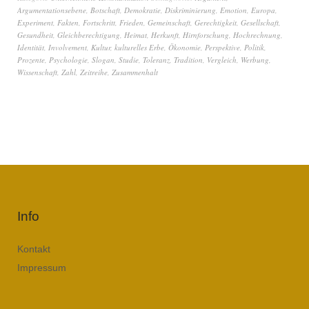
Argumentationsebene
,
Botschaft
,
Demokratie
,
Diskriminierung
,
Emotion
,
Europa
,
Experiment
,
Fakten
,
Fortschritt
,
Frieden
,
Gemeinschaft
,
Gerechtigkeit
,
Gesellschaft
,
Gesundheit
,
Gleichberechtigung
,
Heimat
,
Herkunft
,
Hirnforschung
,
Hochrechnung
,
Identität
,
Involvement
,
Kultur
,
kulturelles Erbe
,
Ökonomie
,
Perspektive
,
Politik
,
Prozente
,
Psychologie
,
Slogan
,
Studie
,
Toleranz
,
Tradition
,
Vergleich
,
Werbung
,
Wissenschaft
,
Zahl
,
Zeitreihe
,
Zusammenhalt
Info
Kontakt
Impressum