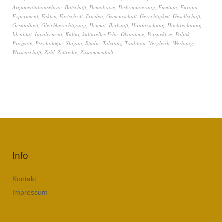
Argumentationsebene
,
Botschaft
,
Demokratie
,
Diskriminierung
,
Emotion
,
Europa
,
Experiment
,
Fakten
,
Fortschritt
,
Frieden
,
Gemeinschaft
,
Gerechtigkeit
,
Gesellschaft
,
Gesundheit
,
Gleichberechtigung
,
Heimat
,
Herkunft
,
Hirnforschung
,
Hochrechnung
,
Identität
,
Involvement
,
Kultur
,
kulturelles Erbe
,
Ökonomie
,
Perspektive
,
Politik
,
Prozente
,
Psychologie
,
Slogan
,
Studie
,
Toleranz
,
Tradition
,
Vergleich
,
Werbung
,
Wissenschaft
,
Zahl
,
Zeitreihe
,
Zusammenhalt
Info
Kontakt
Impressum