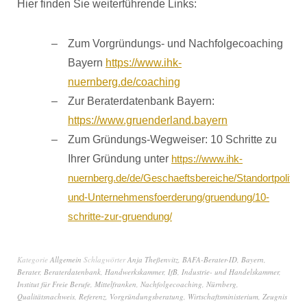
Hier finden Sie weiterführende Links:
Zum Vorgründungs- und Nachfolgecoaching
Bayern
https://www.ihk-
nuernberg.de/coaching
Zur Beraterdatenbank Bayern:
https://www.gruenderland.bayern
Zum Gründungs-Wegweiser: 10 Schritte zu
Ihrer Gründung unter
https://www.ihk-
nuernberg.de/de/Geschaeftsbereiche/Standortpolitik-
und-Unternehmensfoerderung/gruendung/10-
schritte-zur-gruendung/
Kategorie
Allgemein
Schlagwörter
Anja Theßenvitz
,
BAFA-Berater-ID
,
Bayern
,
Berater
,
Beraterdatenbank
,
Handwerkskammer
,
IfB
,
Industrie- und Handelskammer
,
Institut für Freie Berufe
,
Mittelfranken
,
Nachfolgecoaching
,
Nürnberg
,
Qualitätsnachweis
,
Referenz
,
Vorgründungsberatung
,
Wirtschaftsministerium
,
Zeugnis