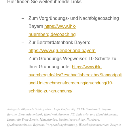
Hier finden Sie weiterführende Links:
Zum Vorgründungs- und Nachfolgecoaching
Bayern
https://www.ihk-
nuernberg.de/coaching
Zur Beraterdatenbank Bayern:
https://www.gruenderland.bayern
Zum Gründungs-Wegweiser: 10 Schritte zu
Ihrer Gründung unter
https://www.ihk-
nuernberg.de/de/Geschaeftsbereiche/Standortpolitik-
und-Unternehmensfoerderung/gruendung/10-
schritte-zur-gruendung/
Kategorie
Allgemein
Schlagwörter
Anja Theßenvitz
,
BAFA-Berater-ID
,
Bayern
,
Berater
,
Beraterdatenbank
,
Handwerkskammer
,
IfB
,
Industrie- und Handelskammer
,
Institut für Freie Berufe
,
Mittelfranken
,
Nachfolgecoaching
,
Nürnberg
,
Qualitätsnachweis
,
Referenz
,
Vorgründungsberatung
,
Wirtschaftsministerium
,
Zeugnis