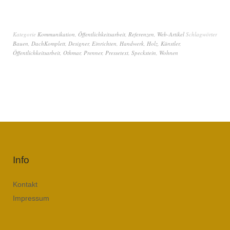
Kategorie
Kommunikation
,
Öffentlichkeitsarbeit
,
Referenzen
,
Web-Artikel
Schlagwörter
Bauen
,
DachKomplett
,
Designer
,
Einrichten
,
Handwerk
,
Holz
,
Künstler
,
Öffentlichkeitsarbeit
,
Othmar
,
Prenner
,
Pressetext
,
Speckstein
,
Wohnen
Info
Kontakt
Impressum