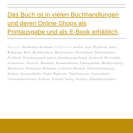
Das Buch ist in vielen Buchhandlungen
und deren Online-Shops als
Printausgabe und als E-Book erhältlich
.
Kategorie
Nachhaltige Kommune
Schlagwörter
Analyse
,
Anja Theßenvitz
,
Autor
,
Befragung
,
Buch
,
Buchhandlung
,
Bürgermeister
,
Deutschland
,
Dokumentation
,
Fachbuch
,
Gestaltungmacht nutzen
,
Gestaltungsspielraum
,
Großstadt
,
Hochschule
,
Institutionen
,
Interview
,
Kommune
,
Kommunikation
,
Lebensqualität
,
Marktforschung
,
Ministerium
,
Nachhaltige Kommune
,
politisches Handeln
,
Selbstermächtigung
,
Seminar
,
SpringerGabler
,
Stefan Theßenvitz
,
Tiefeninterview
,
Unternehmen
,
Unternehmensberater
,
Verband
,
Verbund
,
Verlag
,
Vortrage
,
Zukunftsperspektive