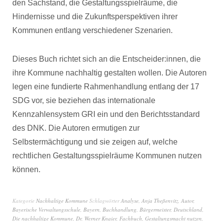
den Sachstand, die Gestaltungsspielräume, die
Hindernisse und die Zukunftsperspektiven ihrer
Kommunen entlang verschiedener Szenarien.
Dieses Buch richtet sich an die Entscheider:innen, die
ihre Kommune nachhaltig gestalten wollen. Die Autoren
legen eine fundierte Rahmenhandlung entlang der 17
SDG vor, sie beziehen das internationale
Kennzahlensystem GRI ein und den Berichtsstandard
des DNK. Die Autoren ermutigen zur
Selbstermächtigung und sie zeigen auf, welche
rechtlichen Gestaltungsspielräume Kommunen nutzen
können.
Kategorie
Nachhaltige Kommune
Schlagwörter
Analyse
,
Anja Theßenvitz
,
Autor
,
Bayerische Verwaltungsschule
,
Bayern
,
Buchhandlung
,
Bürgermeister
,
Deutschland
,
Die nachhaltige Kommune
,
Dr. Werner Knaier
,
Fachbuch
,
Gestaltungsmacht nutzen
,