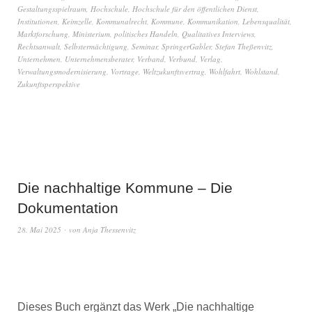
Gestaltungsspielraum
,
Hochschule
,
Hochschule für den öffentlichen Dienst
,
Institutionen
,
Keimzelle
,
Kommunalrecht
,
Kommune
,
Kommunikation
,
Lebensqualität
,
Marktforschung
,
Ministerium
,
politisches Handeln
,
Qualitatives Interviews
,
Rechtsanwalt
,
Selbstermächtigung
,
Seminar
,
SpringerGabler
,
Stefan Theßenvitz
,
Unternehmen
,
Unternehmensberater
,
Verband
,
Verbund
,
Verlag
,
Verwaltungsmodernisierung
,
Vortrage
,
Weltzukunftsvertrag
,
Wohlfahrt
,
Wohlstand
,
Zukunftsperspektive
Die nachhaltige Kommune – Die
Dokumentation
28. Mai 2025
von
Anja Thessenvitz
Dieses Buch ergänzt das Werk „Die nachhaltige