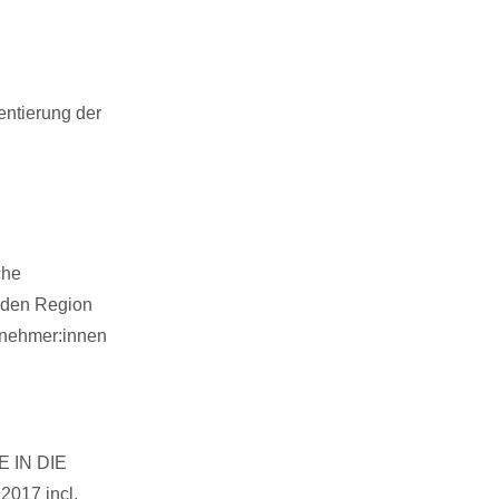
entierung der
che
rnden Region
lnehmer:innen
E IN DIE
2017 incl.