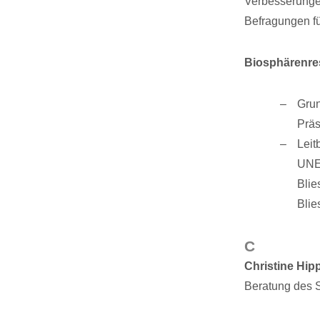
Verbesserungen
Befragungen fü
Biosphärenre
Grun
Präs
Leit
UNES
Blie
Blie
C
Christine Hipp
Beratung des St