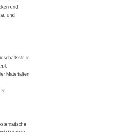
ecken und
bau und
eschäftsstelle
ept,
er Materialien
der
ystematische