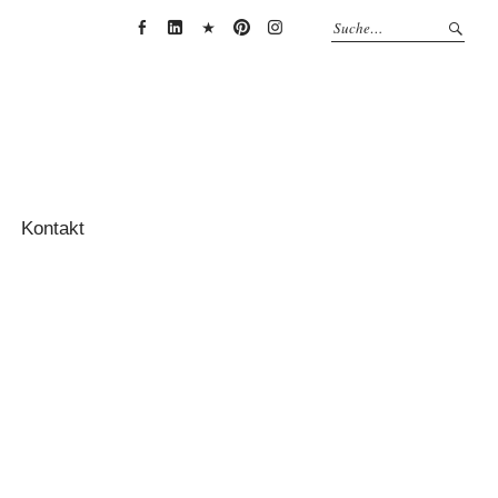
Anja
Anja
Anja
Anja
Anja
Thessenvitz
Theßenvitz
Theßenvitz
Theßenvitz
Theßenvitz
@
@
@
@
@
Facebook
Linkedin
XING
Pinterest
Instagram
Kontakt