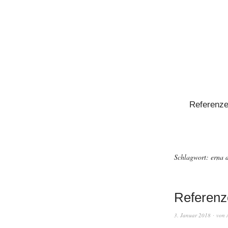
Referenz
Schlagwort:
erna 
Referenz
3. Januar 2018
von