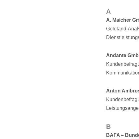
A
A. Maicher G
Goldland-Analy
Dienstleistungs
Andante GmbH
Kundenbefragun
Kommunikation
Anton Ambros
Kundenbefragu
Leistungsange
B
BAFA – Bundes