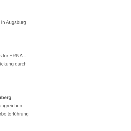
 in Augsburg
ts für ERNA –
tückung durch
mberg
fangreichen
beiterführung