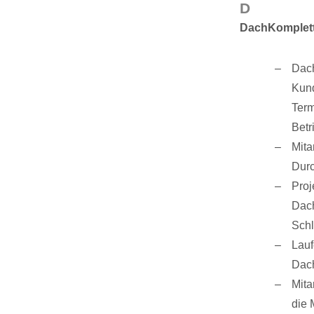
D
DachKomplett
Dach
Kund
Term
Betr
Mita
Durc
Proj
Dach
Schl
Lauf
Dach
Mita
die 