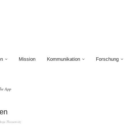
en
Mission
Kommunikation
Forschung
die App
en
Anja Thessenvitz