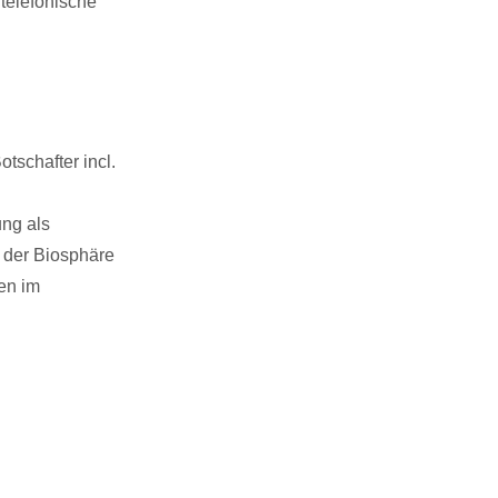
telefonische
tschafter incl.
ng als
 der Biosphäre
en im