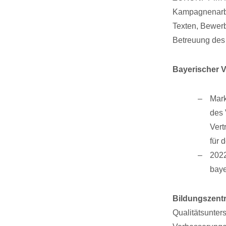
Kampagnenarbei
Texten, Bewerb
Betreuung des
Bayerischer 
Mark
des 
Vert
für 
2022
baye
Bildungszent
Qualitätsunter