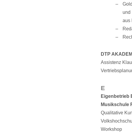
Gold
und 
aus 
Reda
Rech
DTP AKADEMI
Assistenz Kla
Vertriebsplanu
E
Eigenbetrieb 
Musikschule 
Qualitative Ku
Volkshochschu
Workshop