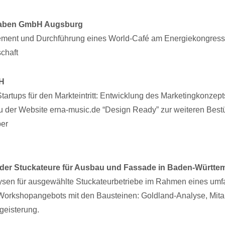
aben GmbH Augsburg
ment und Durchführung eines World-Café am Energiekongress
schaft
H
tartups für den Markteintritt: Entwicklung des Marketingkonzep
u der Website erna-music.de “Design Ready” zur weiteren Bes
ber
der Stuckateure für Ausbau und Fassade in Baden-Württe
lysen für ausgewählte Stuckateurbetriebe im Rahmen eines um
Workshopangebots mit den Bausteinen: Goldland-Analyse, Mitar
eisterung.