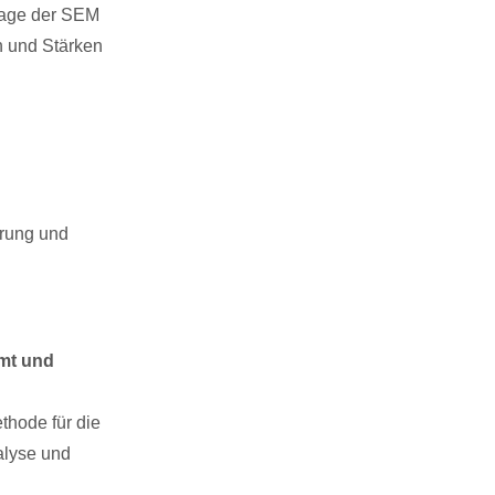
lage der SEM
n und Stärken
erung und
amt und
thode für die
alyse und