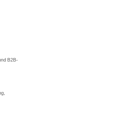
 und B2B-
ng,