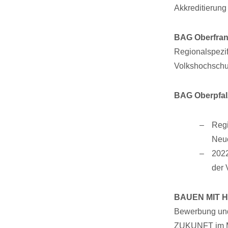
Akkreditierung
BAG Oberfran
Regionalspezif
Volkshochschul
BAG Oberpfal
Regi
Neuo
2022
der 
BAUEN MIT H
Bewerbung und
ZUKUNFT im Mar