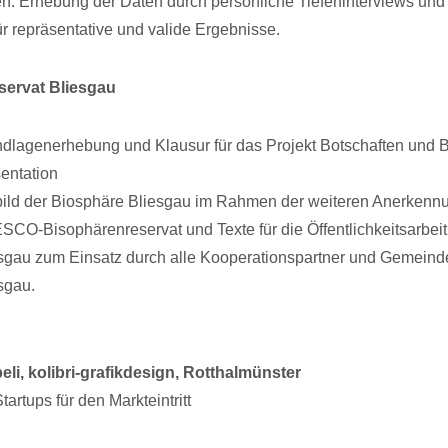
. Erhebung der Daten durch persönliche Tiefeninterviews und 
r repräsentative und valide Ergebnisse.
servat Bliesgau
dlagenerhebung und Klausur für das Projekt Botschaften und Bo
entation
bild der Biosphäre Bliesgau im Rahmen der weiteren Anerkennu
CO-Bisophärenreservat und Texte für die Öffentlichkeitsarbeit
sgau zum Einsatz durch alle Kooperationspartner und Gemeind
sgau.
eli, kolibri-grafikdesign, Rotthalmünster
artups für den Markteintritt