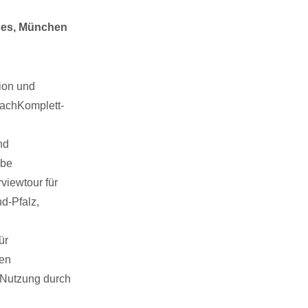
bes, München
ion und
DachKomplett-
nd
ebe
viewtour für
d-Pfalz,
ür
en
 Nutzung durch